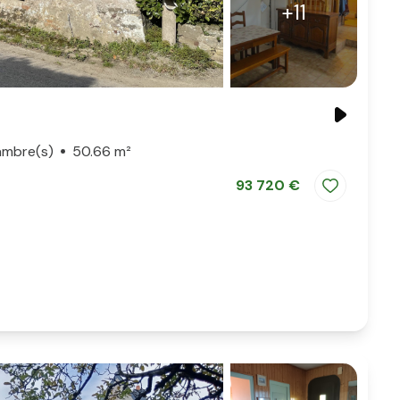
+11
ambre(s)
50.66 m²
93 720 €