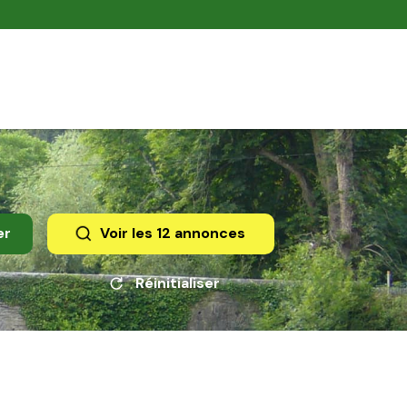
er
Voir les
12
annonces
Réinitialiser