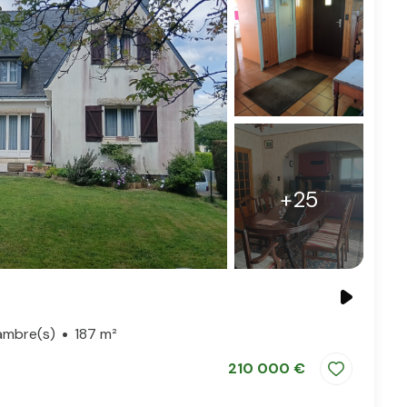
+25
ambre(s)
187 m²
210 000 €