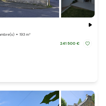
ambre(s)
193 m²
241 500 €