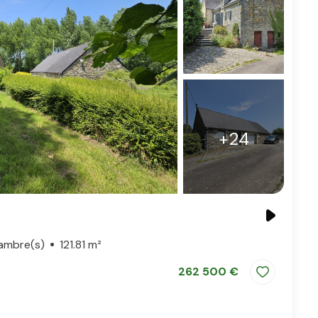
+24
ambre(s)
121.81 m²
262 500 €