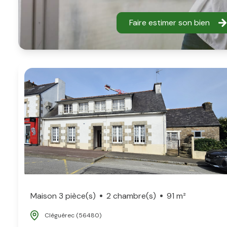
Faire estimer son bien
Maison 3 pièce(s)
2 chambre(s)
91 m²
Cléguérec (56480)