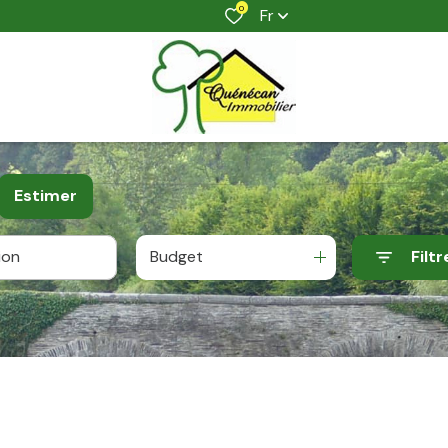
0
Fr
Estimer
Budget
Filtr
e