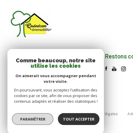
Restons c
Quenecan Immobiler
Comme beaucoup, notre site
utilise les cookies
02 97 38 14 79
On aimerait vous accompagner pendant
contact@quenecan-immobilier.com
votre visite.
11 RUE DU STADE
En poursuivant, vous acceptez l'utilisation des
56480 CLÉGUÉREC
cookies par ce site, afin de vous proposer des
contenus adaptés et réaliser des statistiques !
Nos honoraires
Nos partenaires
Mentions légales
Ad
PARAMÉTRER
TOUT ACCEPTER
© 2026 | Tous droits réservés