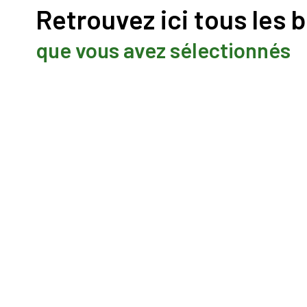
Retrouvez ici tous les 
notre
agence
que vous avez sélectionnés
contact