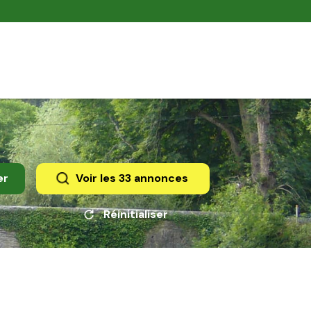
er
Voir les
33
annonces
Réinitialiser