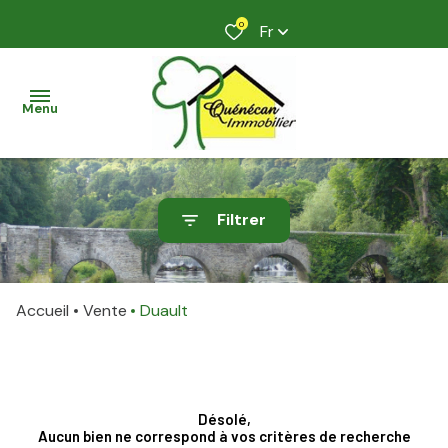
0
Fr
Menu
accueil
Filtrer
acheter
faire
Accueil
Vente
Duault
estimer
son
bien
nos
Désolé,
Aucun bien ne correspond à vos critères de recherche
services