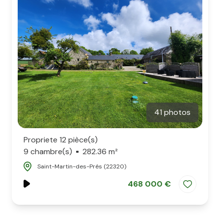
notre
agence
contact
41 photos
Propriete 12 pièce(s)
9 chambre(s)
282.36 m²
Saint-Martin-des-Prés (22320)
468 000 €