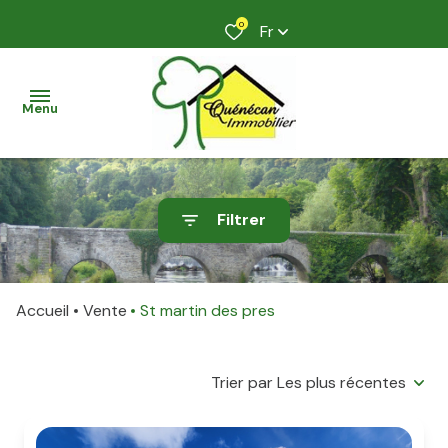
0
Fr
Menu
accueil
Filtrer
acheter
faire
Accueil
Vente
St martin des pres
estimer
son
bien
Trier par Les plus récentes
nos
services